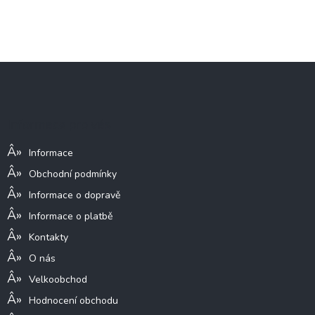
Z
á
p
a
Informace pro vás
t
í
Informace
Obchodní podmínky
Informace o dopravě
Informace o platbě
Kontakty
O nás
Velkoobchod
Hodnocení obchodu