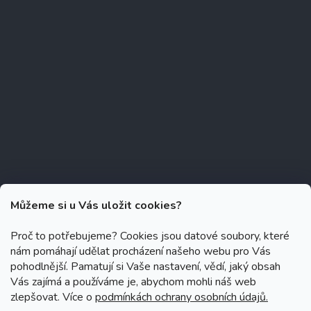
Můžeme si u Vás uložit cookies?
Proč to potřebujeme? Cookies jsou datové soubory, které
nám pomáhají udělat procházení našeho webu pro Vás
Copyright 2026
Zubáček.cz
. Všechna práva vyhrazena.
Upravit
pohodlnější. Pamatují si Vaše nastavení, vědí, jaký obsah
nastavení cookies
Vás zajímá a používáme je, abychom mohli náš web
zlepšovat. Více o
podmínkách ochrany osobních údajů.
Grafický návrh vytvořil a na Shoptet implementoval
Tomáš Hlad
&