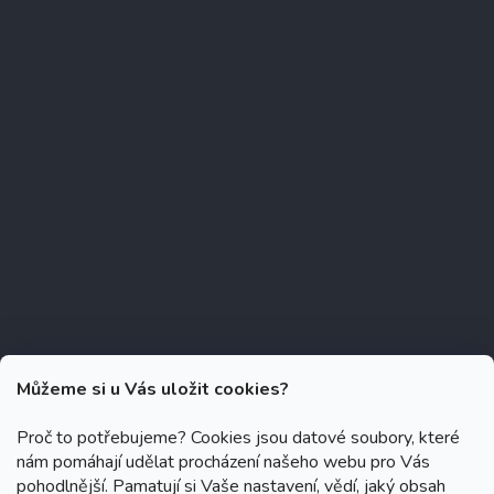
Můžeme si u Vás uložit cookies?
Proč to potřebujeme? Cookies jsou datové soubory, které
nám pomáhají udělat procházení našeho webu pro Vás
Copyright 2026
Zubáček.cz
. Všechna práva vyhrazena.
Upravit
pohodlnější. Pamatují si Vaše nastavení, vědí, jaký obsah