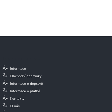
Z
á
p
a
Informace pro vás
t
í
Informace
Obchodní podmínky
Informace o dopravě
Informace o platbě
Kontakty
O nás