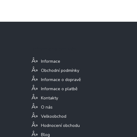
Z
á
p
a
Informace pro vás
t
í
Informace
Obchodní podmínky
Informace o dopravě
Informace o platbě
Kontakty
O nás
Velkoobchod
Hodnocení obchodu
Blog