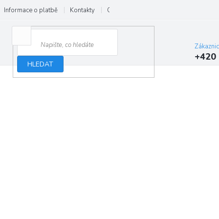
Informace o platbě
Kontakty
O nás
Velkoobchod
Hodnocení
Zákazni
+420 
HLEDAT