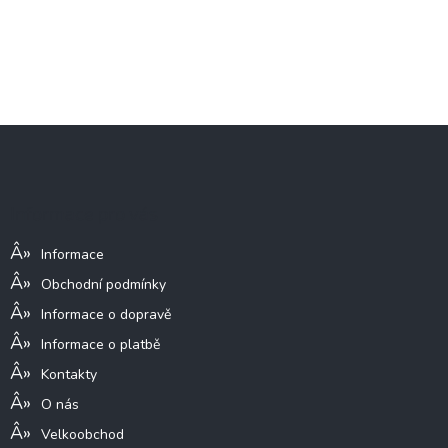
Z
á
p
a
Informace pro vás
t
í
Informace
Obchodní podmínky
Informace o dopravě
Informace o platbě
Kontakty
O nás
Velkoobchod