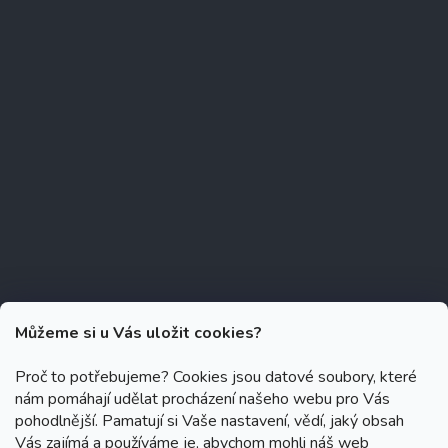
Můžeme si u Vás uložit cookies?
Proč to potřebujeme? Cookies jsou datové soubory, které
nám pomáhají udělat procházení našeho webu pro Vás
Copyright 2026
Zubáček.cz
. Všechna práva vyhrazena.
Upravit
pohodlnější. Pamatují si Vaše nastavení, vědí, jaký obsah
nastavení cookies
Vás zajímá a používáme je, abychom mohli náš web