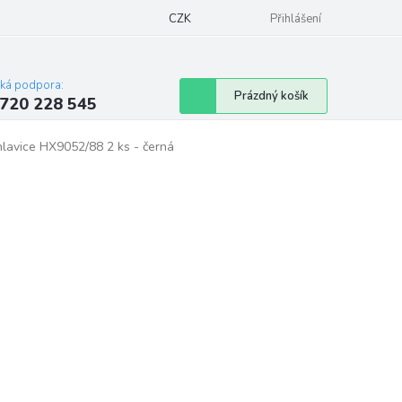
 obchodu
Blog
Značky
CZK
Podmínky ochrany osobních údajů e-shopu
Přihlášení
cká podpora:
Nákupní
Prázdný košík
720 228 545
košík
lavice HX9052/88 2 ks - černá