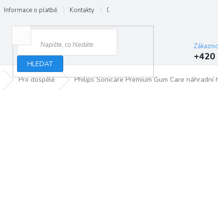
Informace o platbě
Kontakty
O nás
Velkoobchod
Hodnocení
Zákazni
+420 
HLEDAT
Pro dospělé
Philips Sonicare Premium Gum Care náhradní h