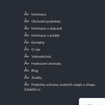
a
Informace pro vás
t
í
Informace
Obchodní podmínky
Informace o dopravě
Informace o platbě
Kontakty
O nás
Velkoobchod
Hodnocení obchodu
Blog
Značky
Podmínky ochrany osobních údajů e-shopu
Zubáček.cz