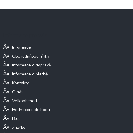
Z
á
p
a
Informace pro vás
t
í
Informace
Obchodní podmínky
Informace o dopravě
Informace o platbě
Kontakty
O nás
Velkoobchod
Hodnocení obchodu
Blog
Značky