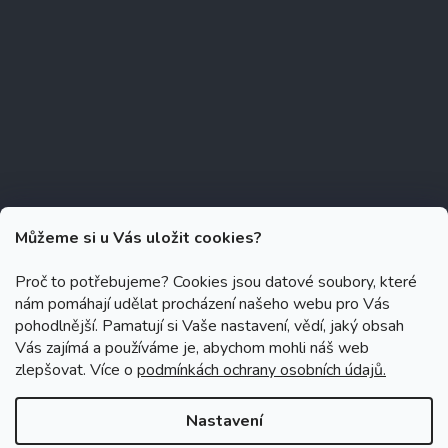
Můžeme si u Vás uložit cookies?
Proč to potřebujeme? Cookies jsou datové soubory, které
nám pomáhají udělat procházení našeho webu pro Vás
Copyright 2026
Zubáček.cz
. Všechna práva vyhrazena.
Upravit
pohodlnější. Pamatují si Vaše nastavení, vědí, jaký obsah
nastavení cookies
Vás zajímá a používáme je, abychom mohli náš web
zlepšovat. Více o
podmínkách ochrany osobních údajů.
Grafický návrh vytvořil a na Shoptet implementoval
Tomáš Hlad
&
Shoptetak.cz
.
Nastavení