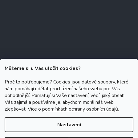
Můžeme si u Vás uložit cookies?
Proč to potřebujeme? Cookies jsou datové soubory, které
nám pomáhají udělat procházení našeho webu pro Vás
Copyright 2026
Zubáček.cz
. Všechna práva vyhrazena.
Upravit
pohodlnější. Pamatují si Vaše nastavení, vědí, jaký obsah
nastavení cookies
Vás zajímá a používáme je, abychom mohli náš web
zlepšovat. Více o
podmínkách ochrany osobních údajů.
Grafický návrh vytvořil a na Shoptet implementoval
Tomáš Hlad
&
Shoptetak.cz
.
Nastavení
Vytvořil Shoptet