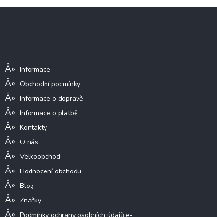
Z
á
p
a
Informace pro vás
t
í
Informace
Obchodní podmínky
Informace o dopravě
Informace o platbě
Kontakty
O nás
Velkoobchod
Hodnocení obchodu
Blog
Značky
Podmínky ochrany osobních údajů e-