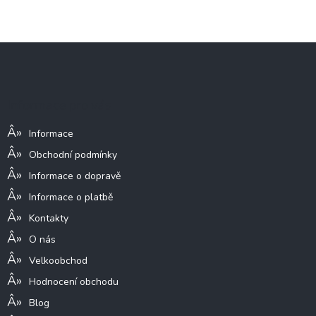
Z
á
p
a
Informace pro vás
t
í
Informace
Obchodní podmínky
Informace o dopravě
Informace o platbě
Kontakty
O nás
Velkoobchod
Hodnocení obchodu
Blog