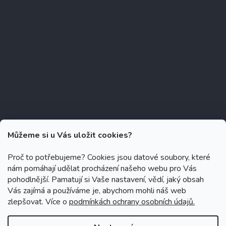
Můžeme si u Vás uložit cookies?
Proč to potřebujeme? Cookies jsou datové soubory, které
nám pomáhají udělat procházení našeho webu pro Vás
Copyright 2026
Zubáček.cz
. Všechna práva vyhrazena.
Upravit
pohodlnější. Pamatují si Vaše nastavení, vědí, jaký obsah
nastavení cookies
Vás zajímá a používáme je, abychom mohli náš web
zlepšovat. Více o
podmínkách ochrany osobních údajů.
Grafický návrh vytvořil a na Shoptet implementoval
Tomáš Hlad
&
Shoptetak.cz
.