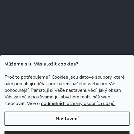
Můžeme si u Vás uložit cookies?
Proč to potřebujeme? Cookies jsou datové soubory, které
nám pomáhají udělat procházení našeho webu pro Vás
Copyright 2026
Zubáček.cz
. Všechna práva vyhrazena.
Upravit
pohodlnější. Pamatují si Vaše nastavení, vědí, jaký obsah
nastavení cookies
Vás zajímá a používáme je, abychom mohli náš web
zlepšovat. Více o
podmínkách ochrany osobních údajů.
Grafický návrh vytvořil a na Shoptet implementoval
Tomáš Hlad
&
Shoptetak.cz
.
Nastavení
Vytvořil Shoptet