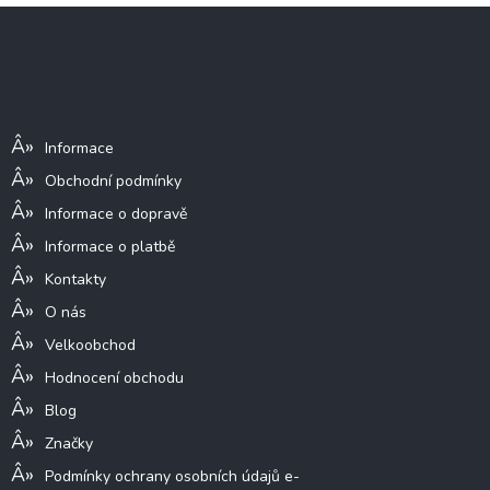
Z
á
p
a
Informace pro vás
t
í
Informace
Obchodní podmínky
Informace o dopravě
Informace o platbě
Kontakty
O nás
Velkoobchod
Hodnocení obchodu
Blog
Značky
Podmínky ochrany osobních údajů e-