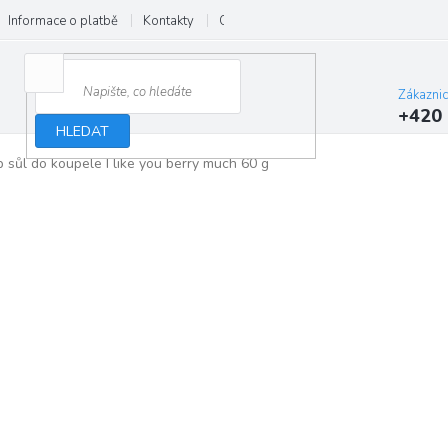
Informace o platbě
Kontakty
O nás
Velkoobchod
Hodnocení
Zákazni
+420 
HLEDAT
 sůl do koupele I like you berry much 60 g