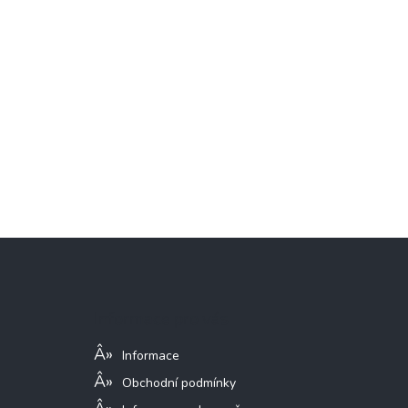
Z
á
p
a
Informace pro vás
t
í
Informace
Obchodní podmínky