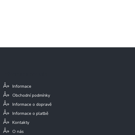
Z
á
p
a
Informace pro vás
t
í
Informace
Obchodní podmínky
Informace o dopravě
Informace o platbě
Kontakty
O nás