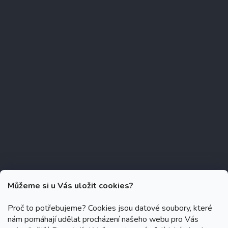
Můžeme si u Vás uložit cookies?
Proč to potřebujeme? Cookies jsou datové soubory, které
nám pomáhají udělat procházení našeho webu pro Vás
Copyright 2026
Zubáček.cz
. Všechna práva vyhrazena.
Upravit