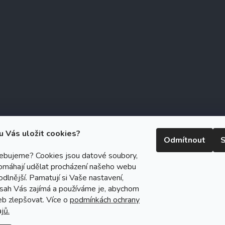
u Vás uložit cookies?
Odmítnout
S
řebujeme? Cookies jsou datové soubory,
omáhají udělat procházení našeho webu
right 2026
Zubáček.cz
. Všechna práva vyhrazena.
Upravit nastavení c
dlnější. Pamatují si Vaše nastavení,
ický návrh vytvořil a na Shoptet implementoval
Tomáš Hlad
&
Shoptet
bsah Vás zajímá a používáme je, abychom
eb zlepšovat. Více o
podmínkách ochrany
Vytvořil Shoptet
jů.