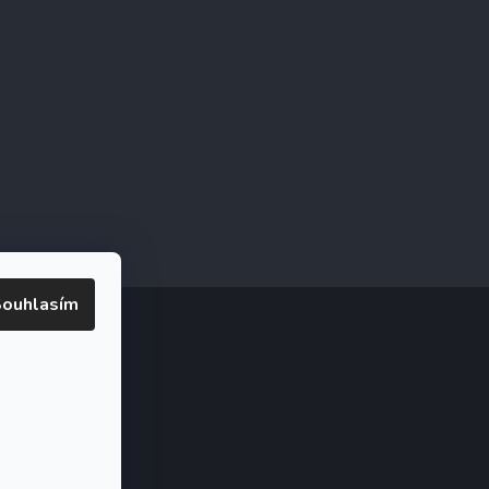
ouhlasím
ookies
ak.cz
.