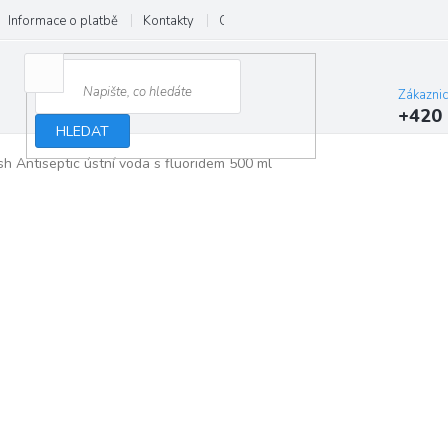
Informace o platbě
Kontakty
O nás
Velkoobchod
Hodnocení
Zákazni
+420 
HLEDAT
h Antiseptic ústní voda s fluoridem 500 ml