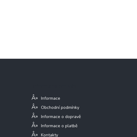
Z
á
p
a
Informace pro vás
t
í
Informace
Obchodní podmínky
Informace o dopravě
Informace o platbě
Kontakty