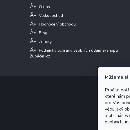
O nás
Velkoobchod
Hodnocení obchodu
Blog
Značky
Podmínky ochrany osobních údajů e-shopu
Zubáček.cz
Můžeme si 
Proč to pot
které nám p
Copy
pro Vás poho
Graf
vědí, jaký o
mohli náš w
osobních úda