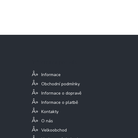
Z
á
p
a
Informace pro vás
t
í
Informace
Obchodní podmínky
Informace o dopravě
Informace o platbě
Kontakty
O nás
Velkoobchod