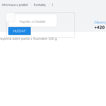
Informace o platbě
Kontakty
O nás
Velkoobchod
Hodnocení
Zákazni
+420 
HLEDAT
inná zubní pasta s fluoridem 100 g