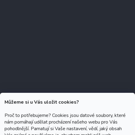
Můžeme si u Vás uložit cookies?
Proč to potřebujeme? Cookies jsou datové soubory, které
nám pomáhají udělat procházení našeho webu pro Vás
Copyright 2026
Zubáček.cz
. Všechna práva vyhrazena.
Upravit
pohodlnější. Pamatují si Vaše nastavení, vědí, jaký obsah
nastavení cookies