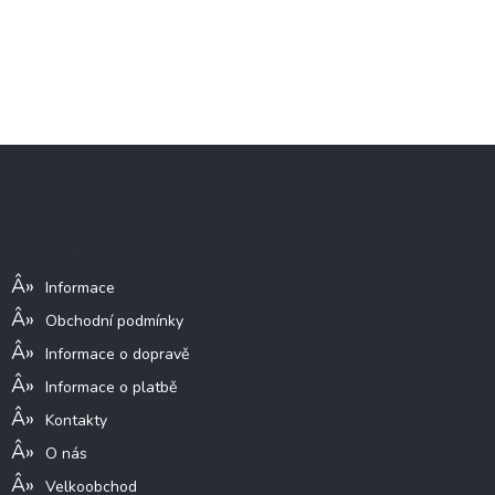
Z
á
p
a
Informace pro vás
t
í
Informace
Obchodní podmínky
Informace o dopravě
Informace o platbě
Kontakty
O nás
Velkoobchod