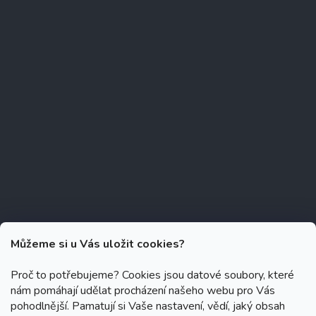
Můžeme si u Vás uložit cookies?
Proč to potřebujeme? Cookies jsou datové soubory, které
nám pomáhají udělat procházení našeho webu pro Vás
Copyright 2026
Zubáček.cz
. Všechna práva vyhrazena.
Upravit
pohodlnější. Pamatují si Vaše nastavení, vědí, jaký obsah
nastavení cookies