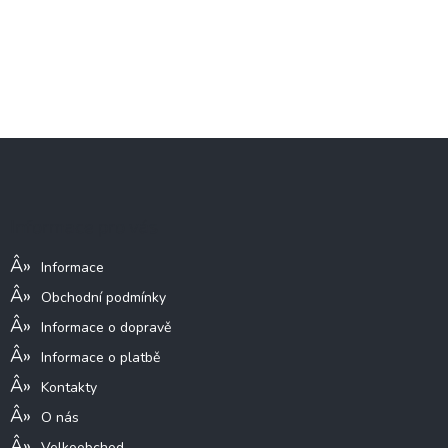
Z
á
p
a
Informace pro vás
t
í
Informace
Obchodní podmínky
Informace o dopravě
Informace o platbě
Kontakty
O nás
Velkoobchod