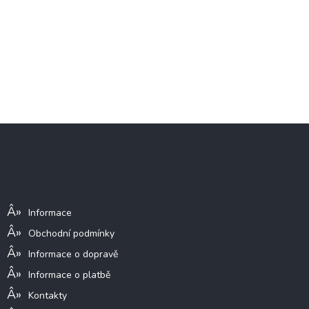
Z
á
p
a
Informace pro vás
t
í
Informace
Obchodní podmínky
Informace o dopravě
Informace o platbě
Kontakty