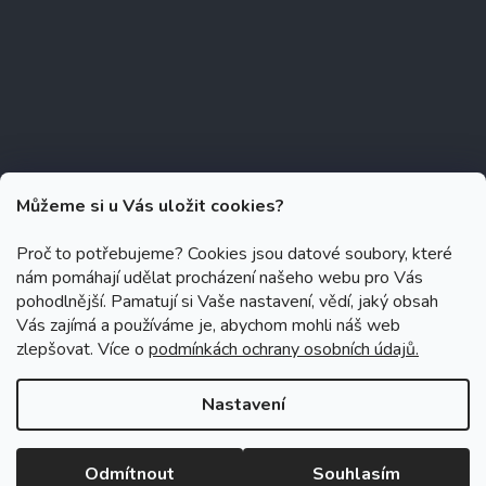
Můžeme si u Vás uložit cookies?
Proč to potřebujeme? Cookies jsou datové soubory, které
nám pomáhají udělat procházení našeho webu pro Vás
Copyright 2026
Zubáček.cz
. Všechna práva vyhrazena.
Upravit
pohodlnější. Pamatují si Vaše nastavení, vědí, jaký obsah
nastavení cookies
Vás zajímá a používáme je, abychom mohli náš web
zlepšovat. Více o
podmínkách ochrany osobních údajů.
Grafický návrh vytvořil a na Shoptet implementoval
Tomáš Hlad
&
Shoptetak.cz
.
Nastavení
Vytvořil Shoptet
Odmítnout
Souhlasím