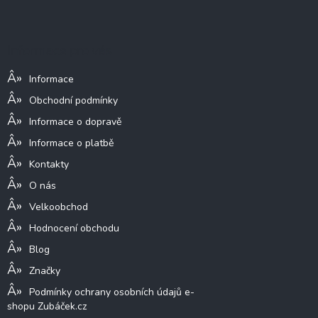
á
p
a
Informace pro vás
t
í
Informace
Obchodní podmínky
Informace o dopravě
Informace o platbě
Kontakty
O nás
Velkoobchod
Hodnocení obchodu
Blog
Značky
Podmínky ochrany osobních údajů e-
shopu Zubáček.cz