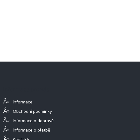
Z
á
p
a
Informace pro vás
t
í
Informace
Obchodní podmínky
Informace o dopravě
Informace o platbě
Kontakty