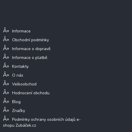
á
p
a
Informace pro vás
t
í
Informace
Obchodní podmínky
Informace o dopravě
Informace o platbě
Kontakty
O nás
Velkoobchod
Hodnocení obchodu
Blog
Značky
Podmínky ochrany osobních údajů e-
shopu Zubáček.cz