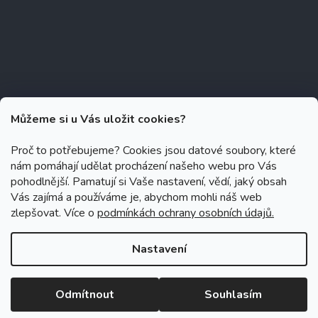
Můžeme si u Vás uložit cookies?
Proč to potřebujeme? Cookies jsou datové soubory, které
nám pomáhají udělat procházení našeho webu pro Vás
Copyright 2026
Zubáček.cz
. Všechna práva vyhrazena.
Upravit
pohodlnější. Pamatují si Vaše nastavení, vědí, jaký obsah
nastavení cookies
Vás zajímá a používáme je, abychom mohli náš web
zlepšovat. Více o
podmínkách ochrany osobních údajů.
Grafický návrh vytvořil a na Shoptet implementoval
Tomáš Hlad
&
Shoptetak.cz
.
Nastavení
Vytvořil Shoptet
Odmítnout
Souhlasím