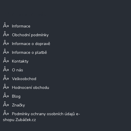
p
a
Informace pro vás
t
í
Informace
Obchodní podmínky
Informace o dopravě
Informace o platbě
Kontakty
O nás
Velkoobchod
Hodnocení obchodu
Blog
Značky
Podmínky ochrany osobních údajů e-
shopu Zubáček.cz