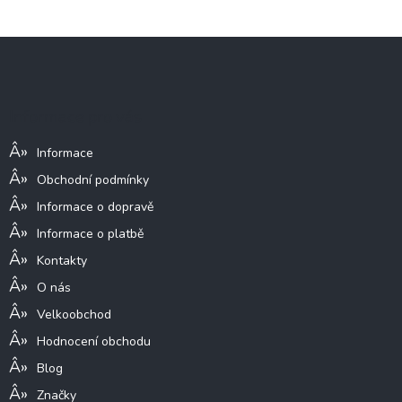
Z
á
p
a
Informace pro vás
t
í
Informace
Obchodní podmínky
Informace o dopravě
Informace o platbě
Kontakty
O nás
Velkoobchod
Hodnocení obchodu
Blog
Značky