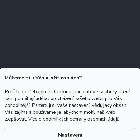
Můžeme si u Vás uložit cookies?
Proč to potřebujeme? Cookies jsou datové soubory, které
nám pomáhají udělat procházení našeho webu pro Vás
Copyright 2026
Zubáček.cz
. Všechna práva vyhrazena.
Upravit
pohodlnější. Pamatují si Vaše nastavení, vědí, jaký obsah
nastavení cookies
Vás zajímá a používáme je, abychom mohli náš web
zlepšovat. Více o
podmínkách ochrany osobních údajů.
Grafický návrh vytvořil a na Shoptet implementoval
Tomáš Hlad
&
Shoptetak.cz
.
Nastavení