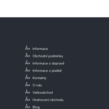
Z
á
p
a
Informace pro vás
t
í
Informace
Obchodní podmínky
Informace o dopravě
Informace o platbě
Kontakty
O nás
Velkoobchod
Hodnocení obchodu
Blog