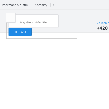
Informace o platbě
Kontakty
O nás
Velkoobchod
Hodnocení
Zákazni
+420 
HLEDAT